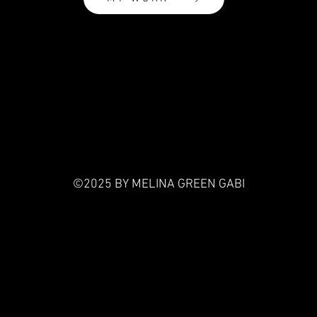
©2025 BY MELINA GREEN GABI