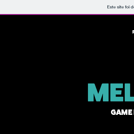
Este site foi
MEL
GAME 